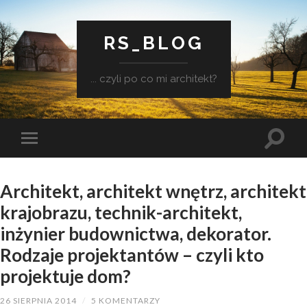
RS_BLOG
... czyli po co mi architekt?
Architekt, architekt wnętrz, architekt
krajobrazu, technik-architekt,
inżynier budownictwa, dekorator.
Rodzaje projektantów – czyli kto
projektuje dom?
26 SIERPNIA 2014
/
5 KOMENTARZY