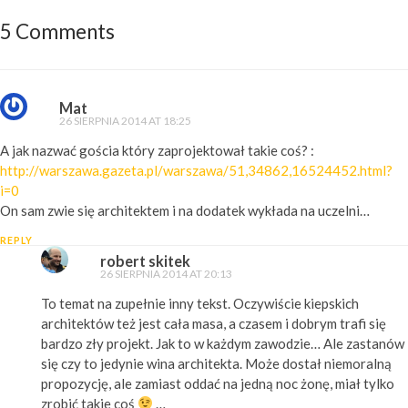
5 Comments
Mat
26 SIERPNIA 2014 AT 18:25
A jak nazwać gościa który zaprojektował takie coś? :
http://warszawa.gazeta.pl/warszawa/51,34862,16524452.html?
i=0
On sam zwie się architektem i na dodatek wykłada na uczelni…
REPLY
robert skitek
26 SIERPNIA 2014 AT 20:13
To temat na zupełnie inny tekst. Oczywiście kiepskich
architektów też jest cała masa, a czasem i dobrym trafi się
bardzo zły projekt. Jak to w każdym zawodzie… Ale zastanów
się czy to jedynie wina architekta. Może dostał niemoralną
propozycję, ale zamiast oddać na jedną noc żonę, miał tylko
zrobić takie coś
…