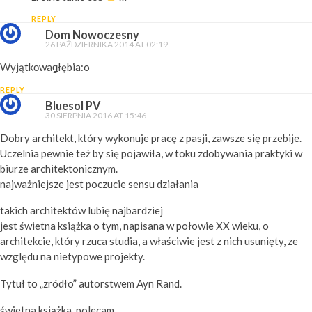
REPLY
Dom Nowoczesny
26 PAŹDZIERNIKA 2014 AT 02:19
Wyjątkοwaǥłębia:o
REPLY
Bluesol PV
30 SIERPNIA 2016 AT 15:46
Dobry architekt, który wykonuje pracę z pasji, zawsze się przebije.
Uczelnia pewnie też by się pojawiła, w toku zdobywania praktyki w
biurze architektonicznym.
najważniejsze jest poczucie sensu działania
takich architektów lubię najbardziej
jest świetna książka o tym, napisana w połowie XX wieku, o
architekcie, który rzuca studia, a właściwie jest z nich usunięty, ze
względu na nietypowe projekty.
Tytuł to „zródło” autorstwem Ayn Rand.
świetna książka, polecam