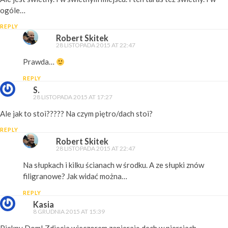
ogóle…
REPLY
Robert Skitek
28 LISTOPADA 2015 AT 22:47
Prawda…
REPLY
S.
28 LISTOPADA 2015 AT 17:27
Ale jak to stoi????? Na czym piętro/dach stoi?
REPLY
Robert Skitek
28 LISTOPADA 2015 AT 22:47
Na słupkach i kilku ścianach w środku. A ze słupki znów
filigranowe? Jak widać można…
REPLY
Kasia
8 GRUDNIA 2015 AT 15:39
Piekny Dom! Zdjęcia wieczorem zapierają dech w piersiach.