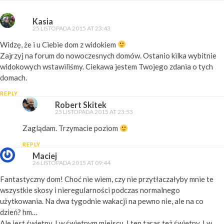
Kasia
25 LISTOPADA 2015 AT 23:43
Widzę, że i u Ciebie dom z widokiem
Zajrzyj na forum do nowoczesnych domów. Ostanio kilka wybitnie
widokowych wstawiliśmy. Ciekawa jestem Twojego zdania o tych
domach.
REPLY
Robert Skitek
25 LISTOPADA 2015 AT 23:53
Zaglądam. Trzymacie poziom
REPLY
Maciej
26 LISTOPADA 2015 AT 09:44
Fantastyczny dom! Choć nie wiem, czy nie przytłaczałyby mnie te
wszystkie skosy i nieregularności podczas normalnego
użytkowania. Na dwa tygodnie wakacji na pewno nie, ale na co
dzień? hm…
Ale jest świetny. I w świetnym miejscu. I ten taras też świetny. I w