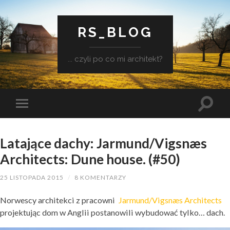
RS_BLOG
... czyli po co mi architekt?
Latające dachy: Jarmund/Vigsnæs
Architects: Dune house. (#50)
25 LISTOPADA 2015
/
8 KOMENTARZY
Norwescy architekci z pracowni
Jarmund/Vigsnæs Architects
projektując dom w Anglii postanowili wybudować tylko… dach.