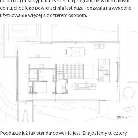
dość dużą ilość sypialni. Parter ma program jak w normalnym
domu, choć jego powierzchnia jest duża i pozwala na wygodne
użytkowanie więcej niż czterem osobom.
Poddasze już tak standardowe nie jest. Znajdziemy tu cztery