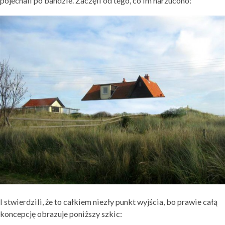
pojechali po bandzie. Zaczęli od tego, co im narzucono:
I stwierdzili, że to całkiem niezły punkt wyjścia, bo prawie całą
koncepcję obrazuje poniższy szkic: