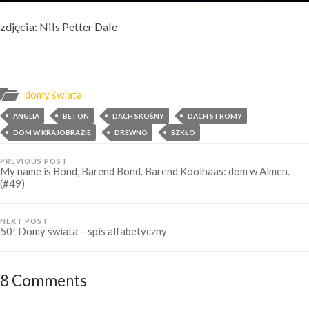
zdjęcia: Nils Petter Dale
domy świata
ANGLIA
BETON
DACH SKOŚNY
DACH STROMY
DOM W KRAJOBRAZIE
DREWNO
SZKŁO
PREVIOUS POST
My name is Bond, Barend Bond. Barend Koolhaas: dom w Almen.
(#49)
NEXT POST
50! Domy świata – spis alfabetyczny
8 Comments