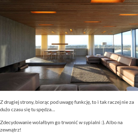
Z drugiej strony, biorąc pod uwagę funkcję, to i tak raczej nie za
dużo czasu się tu spędza…
Zdecydowanie wolałbym go trwonić w sypialni :). Albo na
zewnątrz!