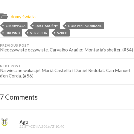
domy świata
CHORWACJA
DACH SKOŚNY
DOM W KRAJOBRAZIE
DREWNO
STRZECHA
SZKŁO
PREVIOUS POST
Nieoczywiste oczywiste. Carvalho Araújo: Montaria’s shelter. (#54)
NEXT POST
Na wieczne wakacje! Marià Castelló i Daniel Redolat: Can Manuel
d’en Corda. (#56)
7 Comments
Aga
22 STYCZNIA 2016 AT 10:40