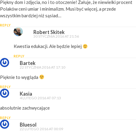
Piękny dom i zdjęcia, no i to otoczenie! Żałuje, że niewielki procent
Polaków ceni umiar i minimalizm. Musi być więcej, a przede
wszystkim bardziej niż sąsiad…
REPLY
Robert Skitek
30 STYCZNIA 2016 AT 21:56
Kwestia edukacji. Ale będzie lepiej
REPLY
Bartek
22 STYCZNIA 2016 AT 17:10
Pięknie to wygląda
REPLY
Kasia
4 LUTEGO 2016 AT 07:13
absolutnie zachwycające
REPLY
Bluesol
22 LUTEGO 2016 AT 00:09