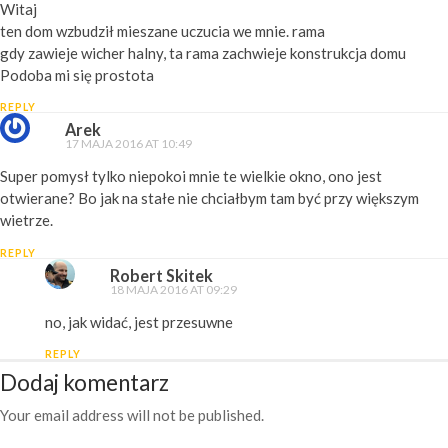
Witaj
ten dom wzbudził mieszane uczucia we mnie. rama
gdy zawieje wicher halny, ta rama zachwieje konstrukcja domu
Podoba mi się prostota
REPLY
Arek
17 MAJA 2016 AT 10:49
Super pomysł tylko niepokoi mnie te wielkie okno, ono jest
otwierane? Bo jak na stałe nie chciałbym tam być przy większym
wietrze.
REPLY
Robert Skitek
18 MAJA 2016 AT 09:29
no, jak widać, jest przesuwne
REPLY
Dodaj komentarz
Your email address will not be published.