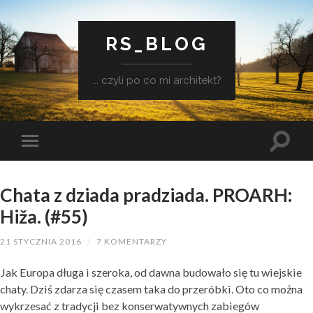
RS_BLOG
... czyli po co mi architekt?
Chata z dziada pradziada. PROARH:
Hiža. (#55)
21 STYCZNIA 2016
/
7 KOMENTARZY
Jak Europa długa i szeroka, od dawna budowało się tu wiejskie
chaty. Dziś zdarza się czasem taka do przeróbki. Oto co można
wykrzesać z tradycji bez konserwatywnych zabiegów