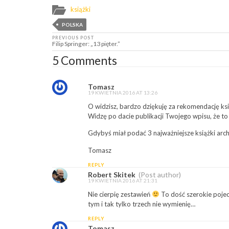
książki
POLSKA
PREVIOUS POST
Filip Springer: „13 pięter.”
5 Comments
Tomasz
19 KWIETNIA 2016 AT 13:26
O widzisz, bardzo dziękuję za rekomendację ksią
Widzę po dacie publikacji Twojego wpisu, że t
Gdybyś miał podać 3 najważniejsze książki archi
Tomasz
REPLY
Robert Skitek
(Post author)
19 KWIETNIA 2016 AT 21:31
Nie cierpię zestawień
To dość szerokie pojec
tym i tak tylko trzech nie wymienię…
REPLY
Tomasz