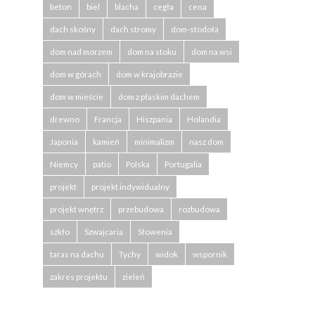
beton
biel
blacha
cegła
cena
dach skośny
dach stromy
dom-stodoła
dom nad morzem
dom na stoku
dom na wsi
dom w górach
dom w krajobrazie
h
dom w mieście
dom z płaskim dachem
drewno
Francja
Hiszpania
Holandia
Japonia
kamień
minimalizm
nasz dom
Niemcy
patio
Polska
Portugalia
”
projekt
projekt indywidualny
projekt wnętrz
przebudowa
rozbudowa
szkło
Szwajcaria
Słowenia
taras na dachu
Tychy
widok
wspornik
zakres projektu
zieleń