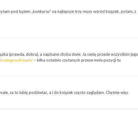
e pytam pod kątem „konkursu” na najlepsze trzy muzy wśród książek, pytam, z
ążka (prawda, dobra), a napisane chyba dwie. Ja cenię przede wszystkim jeg
pl/category/ksiazki/
– kilka ostatnio czytanych przeze mnie pozycji tu
cale, za to lubię podziwiać, a i do książek często zaglądam. Chętnie więc