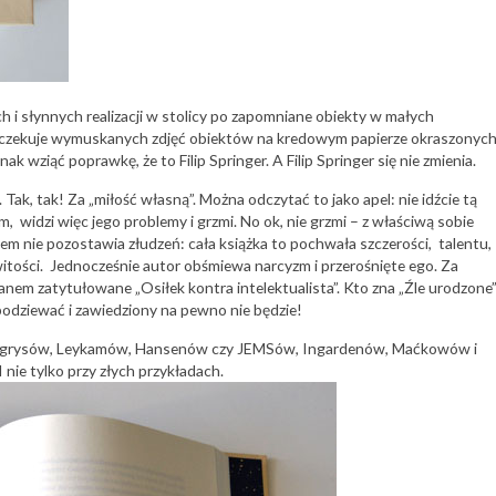
ich i słynnych realizacji w stolicy po zapomniane obiekty w małych
o oczekuje wymuskanych zdjęć obiektów na kredowym papierze okraszonyc
wziąć poprawkę, że to Filip Springer. A Filip Springer się nie zmienia.
. Tak, tak! Za „miłość własną”. Można odczytać to jako apel: nie idźcie tą
 widzi więc jego problemy i grzmi. No ok, nie grzmi – z właściwą sobie
em nie pozostawia złudzeń: cała książka to pochwała szczerości, talentu,
owitości. Jednocześnie autor obśmiewa narcyzm i przerośnięte ego. Za
nem zatytułowane „Osiłek kontra intelektualista”. Kto zna „Źle urodzone
odziewać i zawiedziony na pewno nie będzie!
 Tygrysów, Leykamów, Hansenów czy JEMSów, Ingardenów, Maćkowów i
 nie tylko przy złych przykładach.