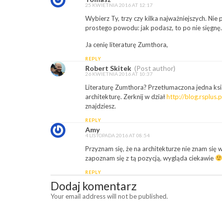
25 KWIETNIA 2016 AT 12:17
Wybierz Ty, trzy czy kilka najważniejszych. Ni
prostego powodu: jak podasz, to po nie sięgnę.
Ja cenię literaturę Zumthora,
REPLY
Robert Skitek
(Post author)
26 KWIETNIA 2016 AT 10:37
Literaturę Zumthora? Przetłumaczona jedna ksi
architekturę. Zerknij w dział
http://blog.rsplus.
znajdziesz.
REPLY
Amy
4 LISTOPADA 2016 AT 08:54
Przyznam się, że na architekturze nie znam się w
zapoznam się z tą pozycją, wygląda ciekawie
REPLY
Dodaj komentarz
Your email address will not be published.