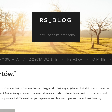
RS_BLOG
... czyli po co mi architekt?
MY ŚWIATA
Z ŻYCIA WZIĘTE
KSIĄŻKA
O MNIE
ytów.”
ietonów i artykułów na temat tego jak dziś wygląda architektura z czasów
a. Oskarżany o wieczne narzekanie i malkontenctwo, autor postanowił
opisuje także realizacje najnowsze. Jak sam pisze, to subiektywny