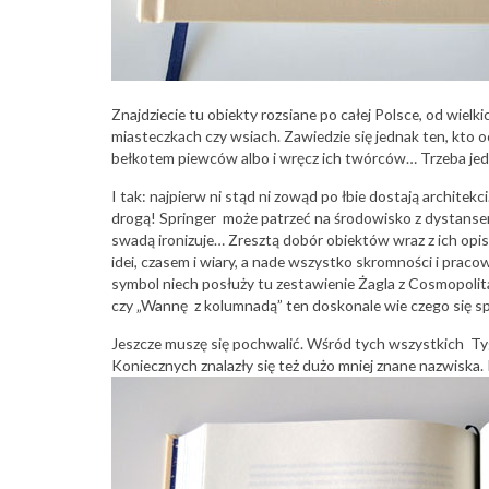
Znajdziecie tu obiekty rozsiane po całej Polsce, od wielk
miasteczkach czy wsiach. Zawiedzie się jednak ten, kt
bełkotem piewców albo i wręcz ich twórców… Trzeba jednak 
I tak: najpierw ni stąd ni zowąd po łbie dostają architekci
drogą! Springer może patrzeć na środowisko z dystansem,
swadą ironizuje… Zresztą dobór obiektów wraz z ich opis
idei, czasem i wiary, a nade wszystko skromności i prac
symbol niech posłuży tu zestawienie Żagla z Cosmopolita
czy „Wannę z kolumnadą” ten doskonale wie czego się sp
Jeszcze muszę się pochwalić. Wśród tych wszystkich
Koniecznych znalazły się też dużo mniej znane nazwiska. I