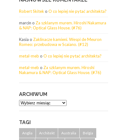
Robert Skitek
o
O co lepiej nie pytać architekta?
marcin
o
Za szklanym murem. Hiroshi Nakamura
& NAP: Optical Glass House. (#76)
Kasia
o
Zaklinacze kamieni. Wespi de Meuron
Romeo: przebudowa w Scaiano. (#12)
metal-meb
o
O co lepiej nie pytać architekta?
metal-meb
o
Za szklanym murem. Hiroshi
Nakamura & NAP: Optical Glass House. (#76)
ARCHIWUM
Archiwum
TAGI
Anglia
Architekt
Australia
Belgia