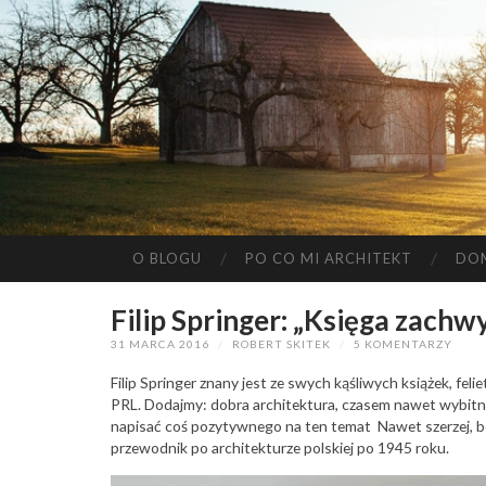
O BLOGU
PO CO MI ARCHITEKT
DO
Filip Springer: „Księga zachw
31 MARCA 2016
/
ROBERT SKITEK
/
5 KOMENTARZY
Filip Springer znany jest ze swych kąśliwych książek, fel
PRL. Dodajmy: dobra architektura, czasem nawet wybitn
napisać coś pozytywnego na ten temat Nawet szerzej, bo 
przewodnik po architekturze polskiej po 1945 roku.