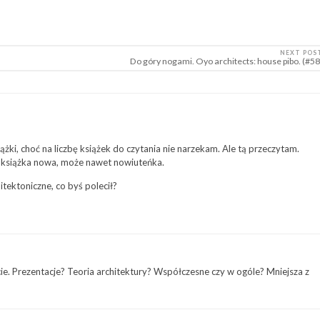
NEXT POS
Do góry nogami. Oyo architects: house pibo. (#58
żki, choć na liczbę książek do czytania nie narzekam. Ale tą przeczytam.
o książka nowa, może nawet nowiuteńka.
tektoniczne, co byś polecił?
ie. Prezentacje? Teoria architektury? Współczesne czy w ogóle? Mniejsza z